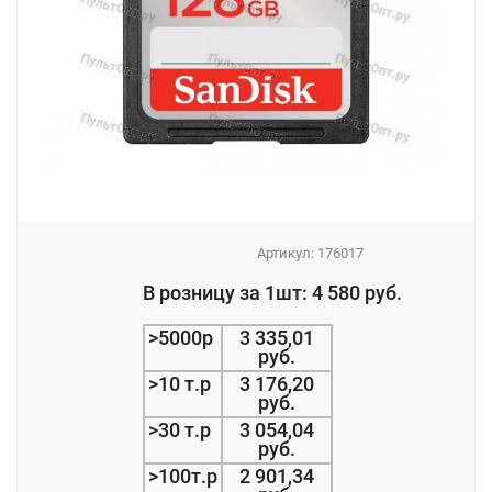
Артикул:
176017
_
В розницу за 1шт: 4 580 руб.
_
>5000р
3 335,01
руб.
>10 т.р
3 176,20
руб.
>30 т.р
3 054,04
руб.
>100т.р
2 901,34