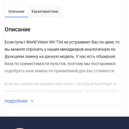
Описание
Характеристики
Описание
Если пульт World Vision WV T34 не устраивает Вас по цене, то
вы можете спросить у наших менеджеров аналогичную по
функциям замену на данную модель. У нас есть обширная
база по совместимости пультов, поэтому мы постараемся
подобрать вам замену по приемлемой для вас стоимости.
Если вы нашли на нашем сайте пульт, который выглядит в
точности как этот, но без надписи на нем "World Vision" и его
цена гораздо ниже, то, можете не сомневаться, и сразу класть
подробнее
его в корзину. Пульт без названия изготовлен из
качественных материалов и прошел проверку по
сертификации CE. Сертификат соответствия СЕ – это
международный сертификат соответствия Директивам