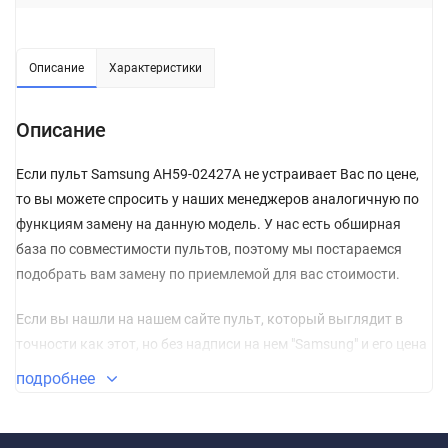
Описание
Характеристики
Описание
Если пульт Samsung AH59-02427A не устраивает Вас по цене,
то вы можете спросить у наших менеджеров аналогичную по
функциям замену на данную модель. У нас есть обширная
база по совместимости пультов, поэтому мы постараемся
подобрать вам замену по приемлемой для вас стоимости.
Если вы нашли на нашем сайте пульт, который выглядит в
точности как этот, но без надписи на нем "Samsung" и его цена
гораздо ниже, то, можете не сомневаться, и сразу класть его в
подробнее
корзину. Пульт без названия изготовлен из качественных
материалов и прошел проверку по сертификации CE.
Сертификат соответствия СЕ – это международный