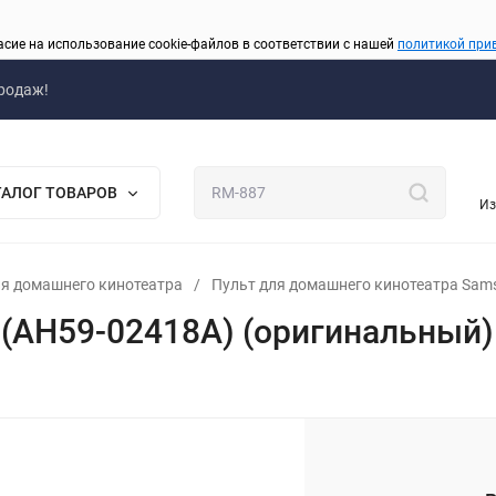
асие на использование cookie-файлов в соответствии с нашей
политикой при
родаж!
ТАЛОГ ТОВАРОВ
Из
я домашнего кинотеатра
/
Пульт для домашнего кинотеатра Sam
(AH59-02418A) (оригинальный)
_