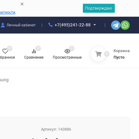
Подтверждаю
ватности
.
+7(495)241-22-88
Личный кабинет
0
0
0
Корзина
0
Пусто
бранное
Сравнение
Просмотренные
sung
Артикул:
143886