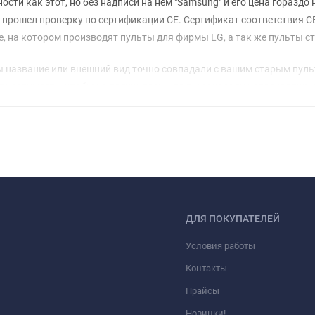
ти как этот, но без надписи на нем "Samsung" и его цена гораздо н
и прошел проверку по сертификации CE. Сертификат соответствия 
, на котором производят пульты для фирмы LG, а так же пульты ст
 название или внешний вид точно совпадали с вашим старым пульто
вместимость, чтобы не получилось, что вы заказали неподходящу
паратуры, то тоже сообщите нам об этом, т.к. иногда одинаковые 
ДЛЯ ПОКУПАТЕЛЕЙ
Условия работы
Контакты
Прайсы
Новинки!