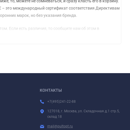
иже, то, можете не сомневаться, и сразу класть его в корзину.
СЕ – это международный сертификат соответствия Директивам
оронних марок, но без указания бренда.
м. Если есть различия, то сообщите нам об этом в
ю модель.
модели устройств комплектуются разными (неподходящими друг
КОНТАКТЫ
+7(495)241-22-88
127018, г. Москва, ул. Складочная д.1 стр.5,
склад 18
mail@pultopt.ru