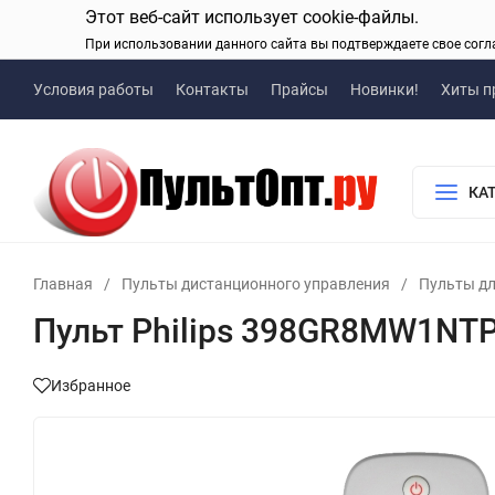
Этот веб-сайт использует cookie-файлы.
При использовании данного сайта вы подтверждаете свое согл
Условия работы
Контакты
Прайсы
Новинки!
Хиты п
КА
Главная
/
Пульты дистанционного управления
/
Пульты дл
Пульт Philips 398GR8MW1NT
Избранное