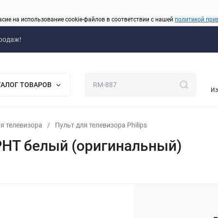
асие на использование cookie-файлов в соответствии с нашей
политикой при
родаж!
ТАЛОГ ТОВАРОВ
Из
я телевизора
/
Пульт для телевизора Philips
PHT белый (оригинальный)
_