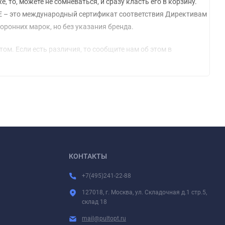
е, то, можете не сомневаться, и сразу класть его в корзину.
СЕ – это международный сертификат соответствия Директивам
оронних марок, но без указания бренда.
м. Если есть различия, то сообщите нам об этом в
ю модель.
модели устройств комплектуются разными (неподходящими друг
КОНТАКТЫ
+7(495)241-22-88
127018, г. Москва, ул. Складочная д.1 стр.5,
склад 18
mail@pultopt.ru