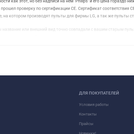
и как этот, но без надписи на нем "Philips" и его цена гораздо ниж
и прошел проверку по сертификации CE. Сертификат соответствия 
, на котором производят пульты для фирмы LG, а так же пульты ст
 название или внешний вид точно совпадали с вашим старым пульто
вместимость, чтобы не получилось, что вы заказали неподходящу
паратуры, то тоже сообщите нам об этом, т.к. иногда одинаковые 
ДЛЯ ПОКУПАТЕЛЕЙ
Условия работы
Контакты
Прайсы
Новинки!