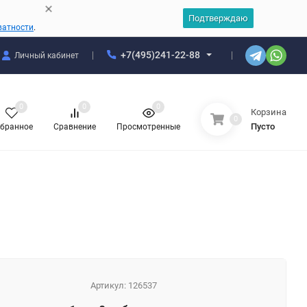
Подтверждаю
ватности
.
+7(495)241-22-88
Личный кабинет
0
0
0
Корзина
0
Пусто
бранное
Сравнение
Просмотренные
Артикул:
126537