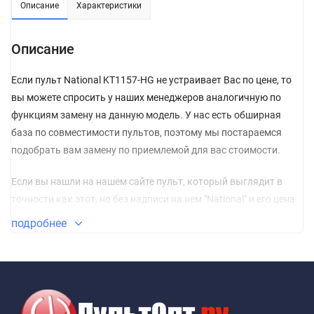
Описание
Характеристики
Описание
Если пульт National KT1157-HG не устраивает Вас по цене, то
вы можете спросить у наших менеджеров аналогичную по
функциям замену на данную модель. У нас есть обширная
база по совместимости пультов, поэтому мы постараемся
подобрать вам замену по приемлемой для вас стоимости.
Если вы нашли на нашем сайте пульт, который выглядит в
точности как этот, но без надписи на нем "National" и его цена
гораздо ниже, то, можете не сомневаться, и сразу класть его в
подробнее
корзину. Пульт без названия изготовлен из качественных
материалов и прошел проверку по сертификации CE.
Сертификат соответствия СЕ – это международный
сертификат соответствия Директивам Объединенной Европы.
Точная копия пульта сделана на заводе, на котором