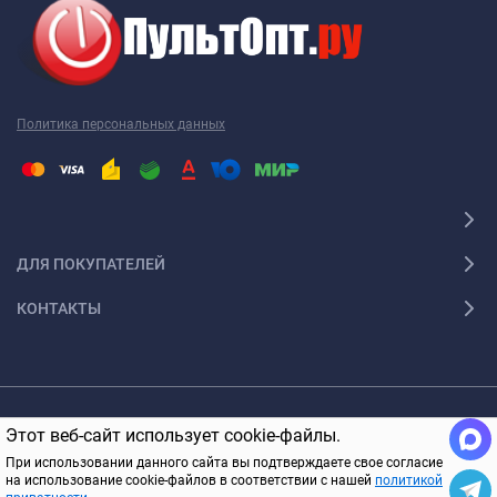
Точная копия пульта сделана на заводе, на котором
производят пульты для фирмы LG, а так же пульты сторонних
марок, но без указания бренда.
Политика персональных данных
Перед покупкой обязательно обращайте внимание на то,
чтобы название или внешний вид точно совпадали с вашим
старым пультом. Если есть различия, то сообщите нам об
этом в комментарии к заказу и менеджер дополнительно
проверит совместимость, чтобы не получилось, что вы
ДЛЯ ПОКУПАТЕЛЕЙ
заказали неподходящую модель.
КОНТАКТЫ
Если старого пульта у вас нет и вы знаете только модель
аппаратуры, то тоже сообщите нам об этом, т.к. иногда
одинаковые модели устройств комплектуются разными
(неподходящими друг другу пультами).
© 2005-2026 ПультОпт.ру Все права защищены
Этот веб-сайт использует cookie-файлы.
Приятных вам покупок!
В КОРЗИНУ
При использовании данного сайта вы подтверждаете свое согласие
на использование cookie-файлов в соответствии с нашей
политикой