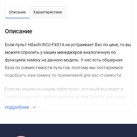
Описание
Характеристики
Описание
Если пульт Hitachi RCU-FX01A не устраивает Вас по цене, то вы
можете спросить у наших менеджеров аналогичную по
функциям замену на данную модель. У нас есть обширная
база по совместимости пультов, поэтому мы постараемся
подобрать вам замену по приемлемой для вас стоимости.
Если вы нашли на нашем сайте пульт, который выглядит в
точности как этот, но без надписи на нем "Hitachi" и его цена
гораздо ниже, то, можете не сомневаться, и сразу класть его в
подробнее
корзину. Пульт без названия изготовлен из качественных
материалов и прошел проверку по сертификации CE.
Сертификат соответствия СЕ – это международный
сертификат соответствия Директивам Объединенной Европы.