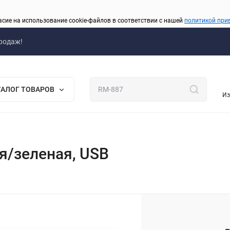
асие на использование cookie-файлов в соответствии с нашей
политикой при
родаж!
ТАЛОГ ТОВАРОВ
Из
я/зеленая, USB
_