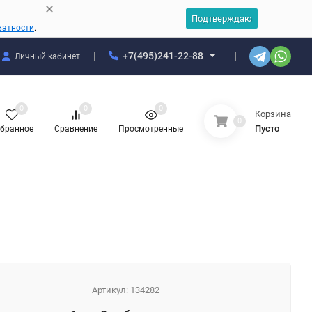
Подтверждаю
ватности
.
+7(495)241-22-88
Личный кабинет
0
0
0
Корзина
0
Пусто
бранное
Сравнение
Просмотренные
Артикул:
134282