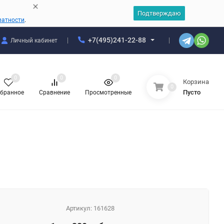
Подтверждаю
ватности
.
+7(495)241-22-88
Личный кабинет
0
0
0
Корзина
0
Пусто
бранное
Сравнение
Просмотренные
Артикул:
161628