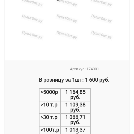
Артикул:
174001
_
В розницу за 1шт: 1 600 руб.
_
>5000р
1 164,85
руб.
>10 т.р
1 109,38
руб.
>30 т.р
1 066,71
руб.
>100т.р
1 013,37