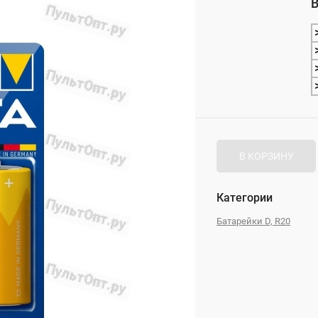
В
_
В КОРЗИНУ
Категории
Батарейки D, R20