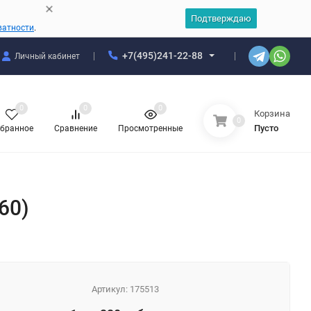
Подтверждаю
ватности
.
+7(495)241-22-88
Личный кабинет
0
0
0
Корзина
0
Пусто
бранное
Сравнение
Просмотренные
/60)
Артикул:
175513