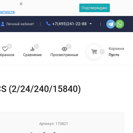
Подтверждаю
ватности
.
+7(495)241-22-88
Личный кабинет
0
0
0
Корзина
0
Пусто
бранное
Сравнение
Просмотренные
S (2/24/240/15840)
Артикул:
173821