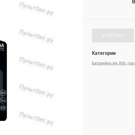
В
_
В КОРЗИНУ
Категории
Батарейки AA, R06, па