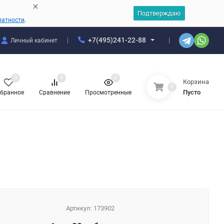
Подтверждаю
ватности
.
+7(495)241-22-88
Личный кабинет
0
0
0
Корзина
0
Пусто
бранное
Сравнение
Просмотренные
Артикул:
173902