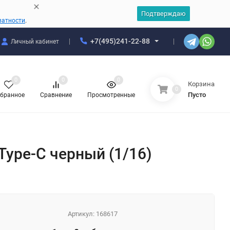
Подтверждаю
ватности
.
+7(495)241-22-88
Личный кабинет
0
0
0
Корзина
0
Пусто
бранное
Сравнение
Просмотренные
ype-C черный (1/16)
Артикул:
168617