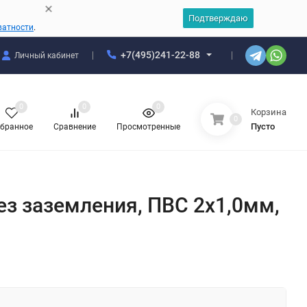
Подтверждаю
ватности
.
+7(495)241-22-88
Личный кабинет
0
0
0
Корзина
0
Пусто
бранное
Сравнение
Просмотренные
без заземления, ПВС 2х1,0мм,