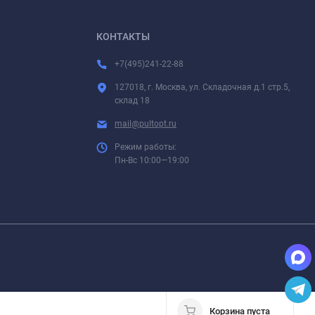
КОНТАКТЫ
+7(495)241-22-88
127018, г. Москва, ул. Складочная д.1 стр.5,
склад 18
mail@pultopt.ru
Режим работы:
Пн-Вс 10:00—19:00
Корзина пуста