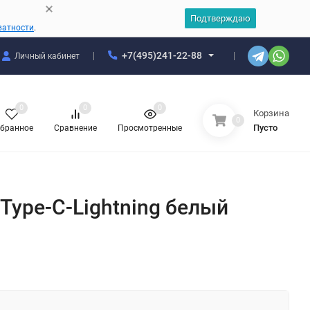
Подтверждаю
ватности
.
+7(495)241-22-88
Личный кабинет
0
0
0
Корзина
0
Пусто
бранное
Сравнение
Просмотренные
Type-C-Lightning белый