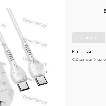
_
В
_
В КОРЗИНУ
Категории
СЗУ, адаптеры, блоки 
›