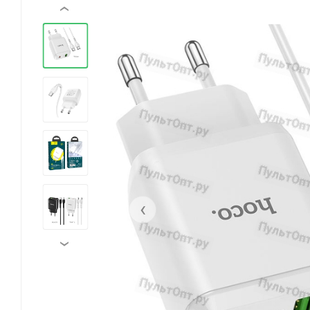
‹
‹
›