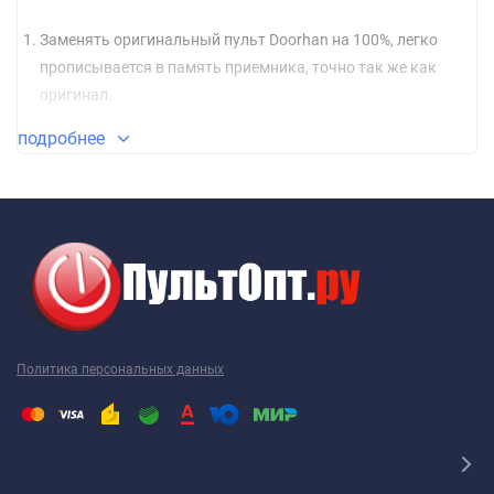
Заменять оригинальный пульт Doorhan на 100%, легко
прописывается в память приемника, точно так же как
оригинал.
Скопировать сигнал с уже работающего пульт Doorhan,
подробнее
даже не имея доступа к приемнику
Работать как smart копия пульта Doorhan (работает на
большинстве серий автоматики)
Брелок выполнен с применением первоклассного ABS
пластика и на высококачественной микроэлектронике.
Высокоточное нанесение надписей, стойкое к истиранию.
Политика персональных данных
Все это гарантирует его долговечную и бесперебойную работу.
Пульт уже комплектуется батарейкой, так же в комплекте
идет подробная инструкция по настройке на русском языке.