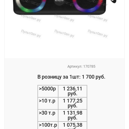
Артикул:
170785
_
В розницу за 1шт: 1 700 руб.
_
>5000р
1 236,11
руб.
>10 т.р
1 177,25
руб.
>30 т.р
1 131,98
руб.
>100т.р
1 075,38