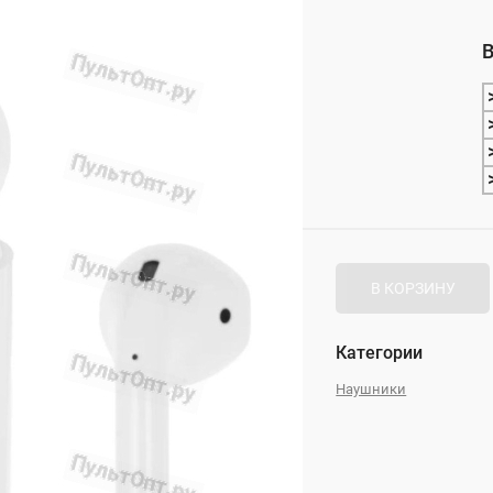
_
В
_
В КОРЗИНУ
Категории
Наушники