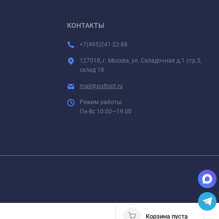
КОНТАКТЫ
+7(495)241-22-88
127018, г. Москва, ул. Складочная д.1 стр.5,
склад 18
mail@pultopt.ru
Режим работы:
Пн-Вс 10:00—19:00
Корзина пуста