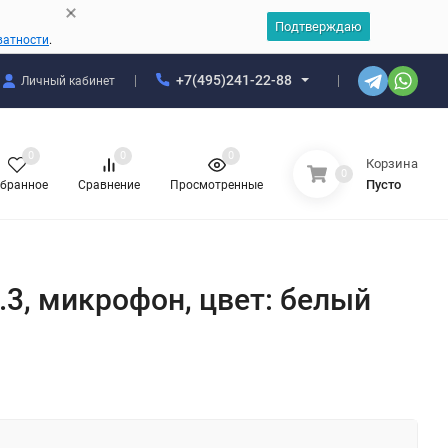
Подтверждаю
ватности
.
+7(495)241-22-88
Личный кабинет
0
0
0
Корзина
0
Пусто
бранное
Сравнение
Просмотренные
.3, микрофон, цвет: белый