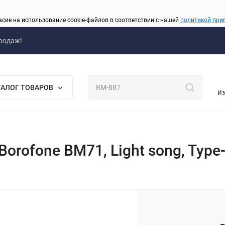
асие на использование cookie-файлов в соответствии с нашей
политикой при
родаж!
ТАЛОГ ТОВАРОВ
Из
ofone BM71, Light song, Type-C
_