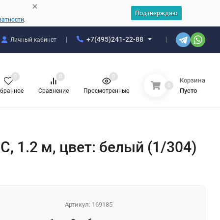
Подтверждаю
ватности
.
+7(495)241-22-88
Личный кабинет
0
0
0
Корзина
0
Пусто
бранное
Сравнение
Просмотренные
, 1.2 м, цвет: белый (1/304)
Артикул:
169185