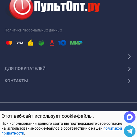
Политика персональных данных
ДЛЯ ПОКУПАТЕЛЕЙ
КОНТАКТЫ
© 2005-2026 ПультОпт.ру Все права защищены
Этот веб-сайт использует cookie-файлы.
В КОРЗИНУ
При использовании данного сайта вы подтверждаете свое согласие
на использование cookie-файлов в соответствии с нашей
политикой
приватности
.