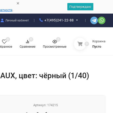
Подтверждаю
ватности
.
+7(495)241-22-88
Личный кабинет
0
0
0
Корзина
0
Пусто
бранное
Сравнение
Просмотренные
AUX, цвет: чёрный (1/40)
Артикул:
174215