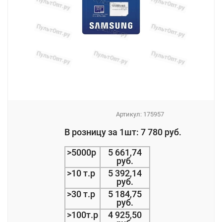
Артикул:
175957
_
В розницу за 1шт: 7 780 руб.
_
>5000р
5 661,74
руб.
>10 т.р
5 392,14
руб.
>30 т.р
5 184,75
руб.
>100т.р
4 925,50