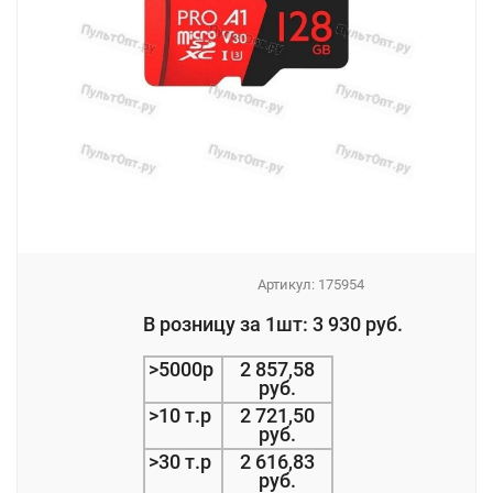
Артикул:
175954
_
В розницу за 1шт: 3 930 руб.
_
>5000р
2 857,58
руб.
>10 т.р
2 721,50
руб.
>30 т.р
2 616,83
руб.