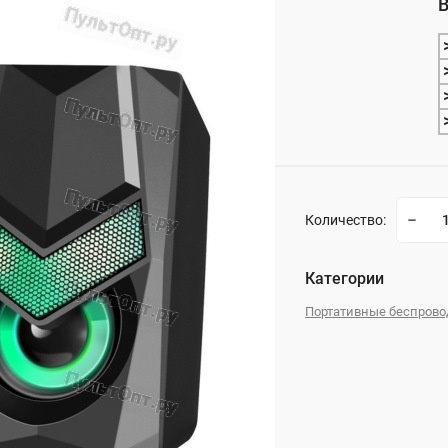
В
_
Количество:
Категории
Портативные беспров