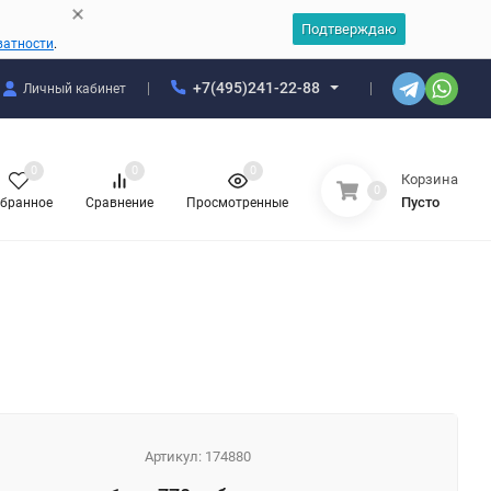
Подтверждаю
ватности
.
+7(495)241-22-88
Личный кабинет
0
0
0
Корзина
0
Пусто
бранное
Сравнение
Просмотренные
Артикул:
174880