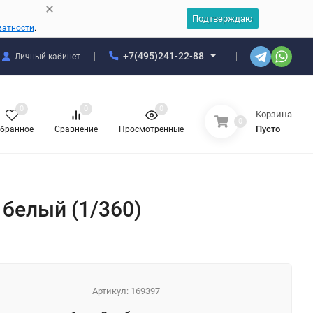
Подтверждаю
ватности
.
+7(495)241-22-88
Личный кабинет
0
0
0
Корзина
0
Пусто
бранное
Сравнение
Просмотренные
: белый (1/360)
Артикул:
169397