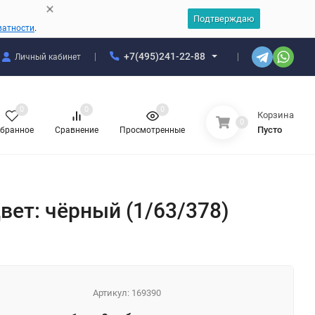
Подтверждаю
ватности
.
+7(495)241-22-88
Личный кабинет
0
0
0
Корзина
0
Пусто
бранное
Сравнение
Просмотренные
цвет: чёрный (1/63/378)
Артикул:
169390