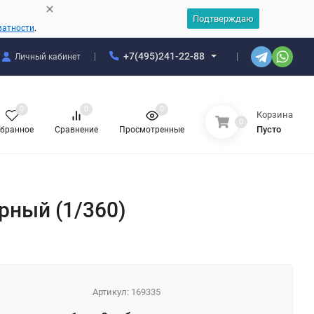
Подтверждаю
ватности
.
+7(495)241-22-88
Личный кабинет
0
0
0
Корзина
0
Пусто
бранное
Сравнение
Просмотренные
ёрный (1/360)
Артикул:
169335