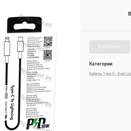
_
В
_
В КОРЗИНУ
Категории
Кабель Type-C - 8 pin Li