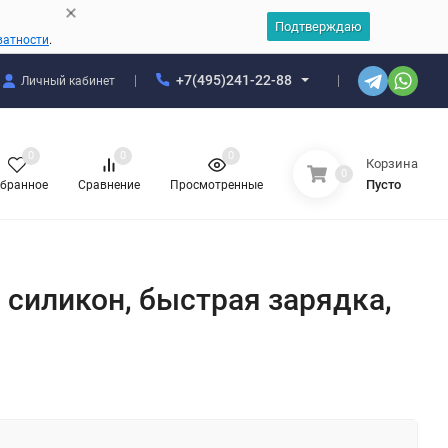
Подтверждаю
ватности
.
+7(495)241-22-88
Личный кабинет
0
0
0
Корзина
0
Пусто
бранное
Сравнение
Просмотренные
й, силикон, быстрая зарядка,