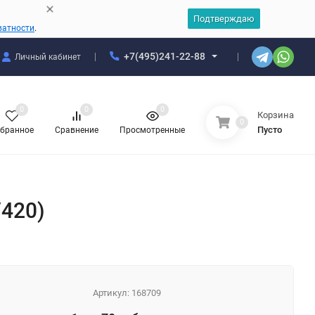
Подтверждаю
ватности
.
+7(495)241-22-88
Личный кабинет
0
0
0
Корзина
0
Пусто
бранное
Сравнение
Просмотренные
/420)
Артикул:
168709