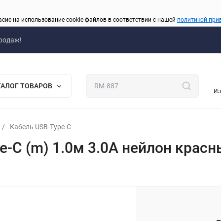
асие на использование cookie-файлов в соответствии с нашей
политикой при
родаж!
ТАЛОГ ТОВАРОВ
Из
/
Кабель USB-Type-C
e-C (m) 1.0м 3.0A нейлон красн
_