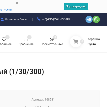
Подтверждаю
ватности
.
+7(495)241-22-88
Личный кабинет
0
0
0
Корзина
0
Пусто
бранное
Сравнение
Просмотренные
ый (1/30/300)
Артикул:
168981