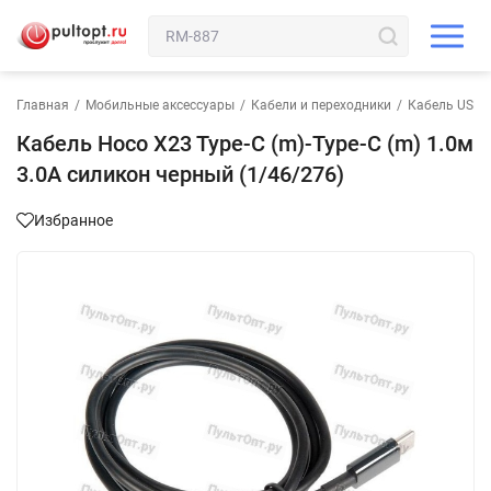
Главная
/
Мобильные аксессуары
/
Кабели и переходники
/
Кабель USB-T
Кабель Hoco X23 Type-C (m)-Type-C (m) 1.0м
3.0A силикон черный (1/46/276)
Избранное