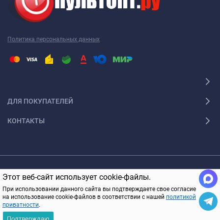
Политика персональных данных
ДЛЯ ПОКУПАТЕЛЕЙ
КОНТАКТЫ
© 2005-2026 ПультОпт.ру Все права защищены
Этот веб-сайт использует cookie-файлы.
В КОРЗИНУ
При использовании данного сайта вы подтверждаете свое согласие
на использование cookie-файлов в соответствии с нашей
политикой
приватности
.
Подтверждаю