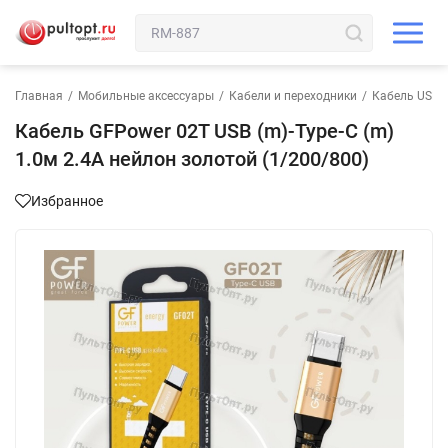
Главная
/
Мобильные аксессуары
/
Кабели и переходники
/
Кабель USB-T
Кабель GFPower 02T USB (m)-Type-C (m)
1.0м 2.4A нейлон золотой (1/200/800)
Избранное