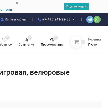
Подтверждаю
ватности
.
+7(495)241-22-88
Личный кабинет
0
0
0
Корзина
0
Пусто
бранное
Сравнение
Просмотренные
 игровая, велюровые