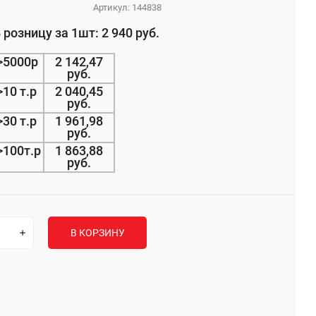
Артикул:
144838
 розницу за 1шт: 2 940 руб.
>5000р
2 142,47
руб.
>10 т.р
2 040,45
руб.
>30 т.р
1 961,98
руб.
>100т.р
1 863,88
руб.
В КОРЗИНУ