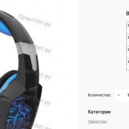
_
В
_
Количество:
Категории
Гарнитуры