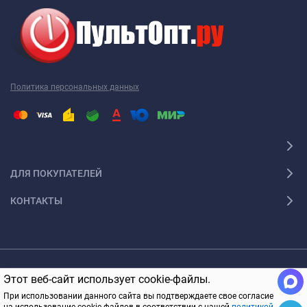
Политика персональных данных
ДЛЯ ПОКУПАТЕЛЕЙ
КОНТАКТЫ
© 2005-2026 ПультОпт.ру Все права защищены
Этот веб-сайт использует cookie-файлы.
В КОРЗИНУ
При использовании данного сайта вы подтверждаете свое согласие