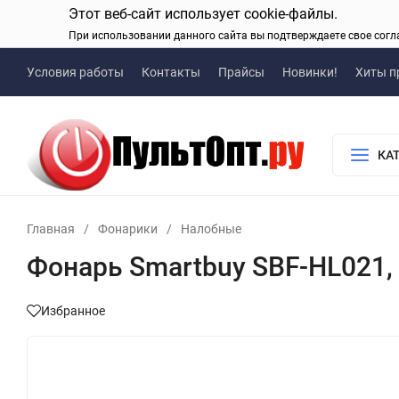
Этот веб-сайт использует cookie-файлы.
При использовании данного сайта вы подтверждаете свое согл
Условия работы
Контакты
Прайсы
Новинки!
Хиты п
КА
Главная
/
Фонарики
/
Налобные
Фонарь Smartbuy SBF-HL021,
Избранное