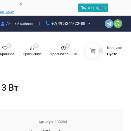
Подтверждаю
ватности
.
+7(495)241-22-88
Личный кабинет
0
0
0
Корзина
0
Пусто
бранное
Сравнение
Просмотренные
 3 Вт
Артикул:
133264