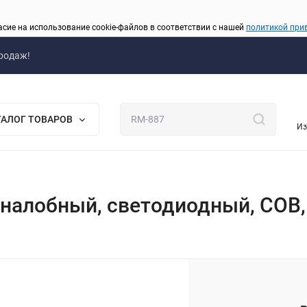
асие на использование cookie-файлов в соответствии с нашей
политикой при
родаж!
ТАЛОГ ТОВАРОВ
Из
 налобный, светодиодный, COB,
_