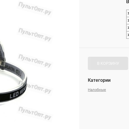
В
_
В КОРЗИНУ
Категории
Налобные