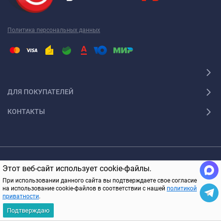
Политика персональных данных
ДЛЯ ПОКУПАТЕЛЕЙ
КОНТАКТЫ
© 2005-2026 ПультОпт.ру Все права защищены
Этот веб-сайт использует cookie-файлы.
В КОРЗИНУ
При использовании данного сайта вы подтверждаете свое согласие
на использование cookie-файлов в соответствии с нашей
политикой
приватности
.
Подтверждаю
Главная
Каталог
Корзина
Избранное
Вход