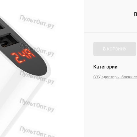
_
В
_
В КОРЗИНУ
Категории
СЗУ, адаптеры, блоки 