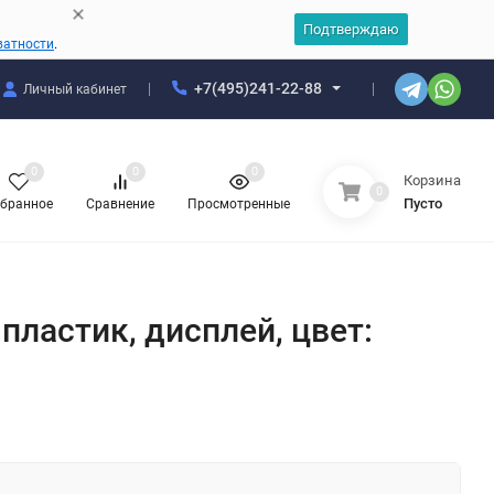
Подтверждаю
ватности
.
+7(495)241-22-88
Личный кабинет
0
0
0
Корзина
0
Пусто
бранное
Сравнение
Просмотренные
 пластик, дисплей, цвет: