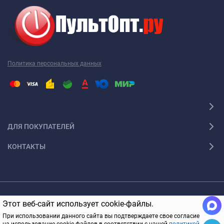
Политика персональных данных
ДЛЯ ПОКУПАТЕЛЕЙ
КОНТАКТЫ
© 2005-2026 ПультОпт.ру Все права защищены
Этот веб-сайт использует cookie-файлы.
В КОРЗИНУ
При использовании данного сайта вы подтверждаете свое согласие