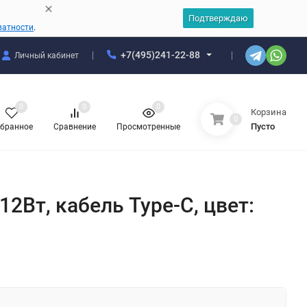
Подтверждаю
ватности
.
+7(495)241-22-88
Личный кабинет
0
0
0
Корзина
0
Пусто
бранное
Сравнение
Просмотренные
2Вт, кабель Type-C, цвет: