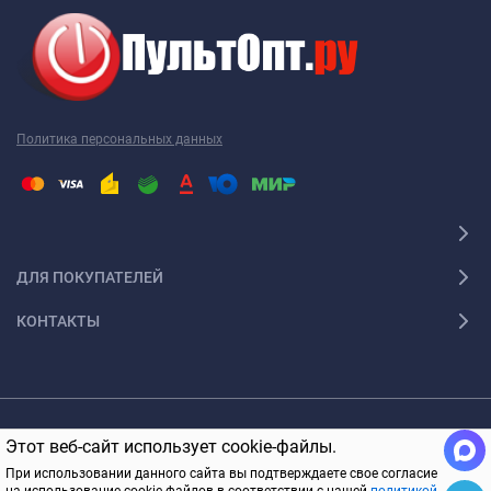
Политика персональных данных
ДЛЯ ПОКУПАТЕЛЕЙ
КОНТАКТЫ
© 2005-2026 ПультОпт.ру Все права защищены
Этот веб-сайт использует cookie-файлы.
В КОРЗИНУ
При использовании данного сайта вы подтверждаете свое согласие