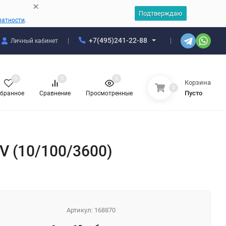
Подтверждаю
ватности
.
+7(495)241-22-88
Личный кабинет
0
0
0
Корзина
0
Пусто
бранное
Сравнение
Просмотренные
V (10/100/3600)
Артикул:
168870