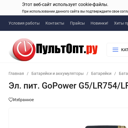
Этот веб-сайт использует cookie-файлы.
При использовании данного сайта вы подтверждаете свое согл
Условия работы
Контакты
Прайсы
Новинки!
Хиты п
КА
Главная
/
Батарейки и аккумуляторы
/
Батарейки
/
Бата
Эл. пит. GoPower G5/LR754/LR
Избранное