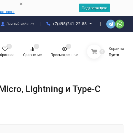
Подтверждаю
ватности
.
+7(495)241-22-88
Личный кабинет
0
0
0
Корзина
0
Пусто
бранное
Сравнение
Просмотренные
cro, Lightning и Type-C