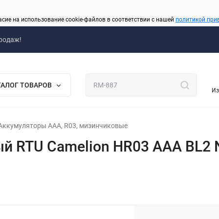
асие на использование cookie-файлов в соответствии с нашей
политикой при
родаж!
ТАЛОГ ТОВАРОВ
Из
Аккумуляторы AAA, R03, мизинчиковые
й RTU Camelion HR03 AAA BL2 