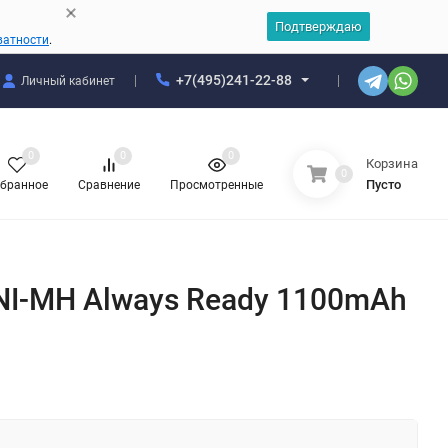
Подтверждаю
ватности
.
+7(495)241-22-88
Личный кабинет
0
0
0
Корзина
0
Пусто
бранное
Сравнение
Просмотренные
NI-MH Always Ready 1100mAh