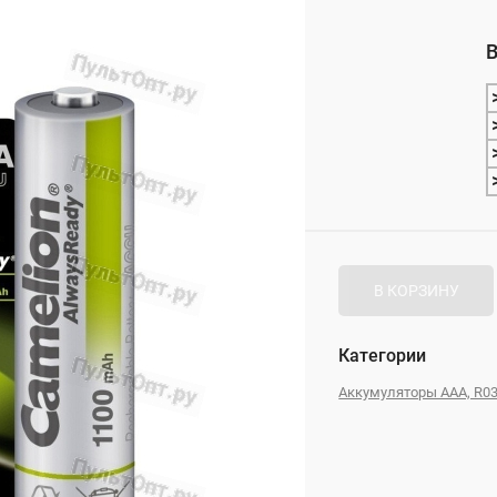
_
В
_
В КОРЗИНУ
Категории
Аккумуляторы AAA, R0