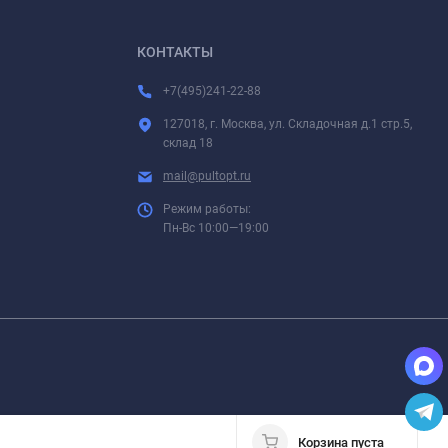
КОНТАКТЫ
+7(495)241-22-88
127018, г. Москва, ул. Складочная д.1 стр.5,
склад 18
mail@pultopt.ru
Режим работы:
Пн-Вс 10:00—19:00
Корзина пуста