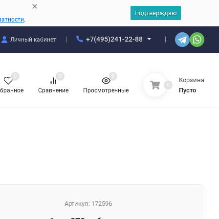
Подтверждаю
ватности
.
+7(495)241-22-88
Личный кабинет
0
0
0
Корзина
0
Пусто
бранное
Сравнение
Просмотренные
Артикул:
172596