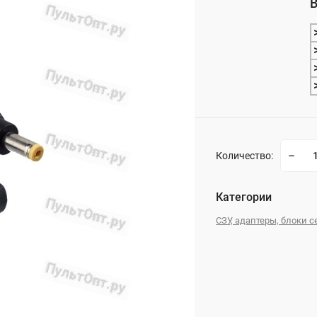
В
_
Количество:
Категории
СЗУ, адаптеры, блоки 